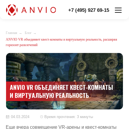
+7 (495) 927 69-15
Главная
→
Блог
→
ANVIO VR объединяет квест-комнаты и виртуальную реальность, расширяя
горизонт развлечений
ANVIO VR ОБЪЕДИНЯЕТ КВЕСТ-КОМНАТЫ
И ВИРТУАЛЬНУЮ РЕАЛЬНОСТЬ
04.03.2024
Время прочтения: 3 минуты
Еще вчера совмещение VR-арены и квест-комнаты