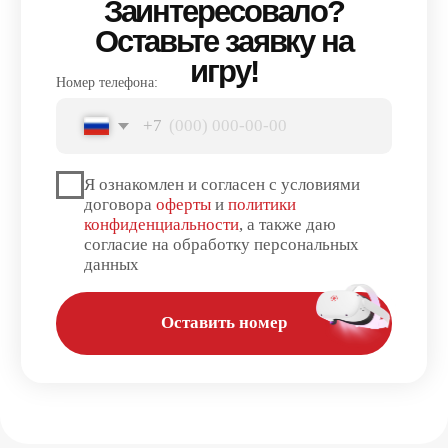
+7 (495) 927 69-15
info@anviovr.com
РЕЖИМ РАБОТЫ
ПН-ЧТ: 10:00 - 22:00
ВС: 10:00 -22:00
ПТ-СБ: 10:00 -23:00
МЫ В СОЦИАЛЬНЫХ СЕТЯХ
*
© 2017-2026 ANVIO LLC
5,0
Читать отзывы
ГЛАВНАЯ
РАЗВЛЕЧЕНИЯ
ПРАЗДНИКИ
VR КВЕСТЫ
ИГРЫ
СЕРТИФИКАТЫ
КОНТАКТЫ
БЛОГ
ФРАНШИЗА
Политика использования файлов cookie
Правила использования сертификатов
Политика конфиденциальности
Публичная оферта
Система лояльности
Общие правила оказания услуг
Сайт запущен
Kete Design.