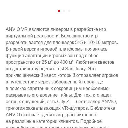
Я ознакомлен и согласен с условиями
договора
оферты
и
политики
конфиденциальности
, а также даю
согласие на обработку персональных
данных
ANVIO VR являются лидером в разработке игр
Оставить номер
виртуальной реальности. Большинство игр
разрабатывается для площадок 5×5 и 10×10 метров.
В новой версии игровой платформы появилась
функция адаптации игровых зон под любое
пространство от 25 м² до 400 м². Любители квестов
по достоинству оценят Lost Sanctuary. Это
Остались вопросы?
приключенческий квест, который отправляет игроков
в путешествие через заброшенный город, где
Оставьте свой номер и менеджер
в поисках спрятанных сокровищ им необходимо
Виктория вам перезвонит
раскрывать его древние тайны. Для тех, кто ищет
Номер телефона:
острых ощущений, есть City Z — бестселлер ANVIO,
трилогия захватывающих VR-шутеров. Библиотека
+7
ANVIO включает девять игр, рассчитанных
на различные категории клиентов. Подобное
Я ознакомлен и согласен с условиями
договора
оферты
и
политики
разнообразие гарантирует, что владельцы квест-