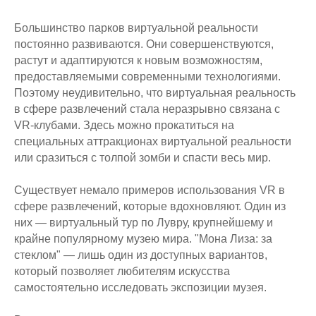
Большинство парков виртуальной реальности
постоянно развиваются. Они совершенствуются,
растут и адаптируются к новым возможностям,
предоставляемыми современными технологиями.
Поэтому неудивительно, что виртуальная реальность
в сфере развлечений стала неразрывно связана с
VR-клубами. Здесь можно прокатиться на
Заинтересовало?
специальных аттракционах виртуальной реальности
Оставьте заявку на
или сразиться с толпой зомби и спасти весь мир.
игру!
Номер телефона:
Существует немало примеров использования VR в
+7
сфере развлечений, которые вдохновляют. Один из
них — виртуальный тур по Лувру, крупнейшему и
Я ознакомлен и согласен с условиями
крайне популярному музею мира. "Мона Лиза: за
договора
оферты
и
политики
конфиденциальности
, а также даю
стеклом" — лишь один из доступных вариантов,
согласие на обработку персональных
данных
который позволяет любителям искусства
самостоятельно исследовать экспозиции музея.
Оставить номер