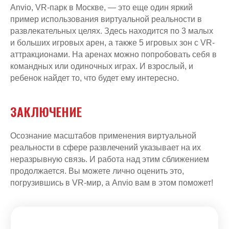
Anvio, VR-парк в Москве, — это еще один яркий
пример использования виртуальной реальности в
развлекательных целях. Здесь находится по 3 малых
и больших игровых арен, а также 5 игровых зон с VR-
аттракционами. На аренах можно попробовать себя в
командных или одиночных играх. И взрослый, и
ребенок найдет то, что будет ему интересно.
ЗАКЛЮЧЕНИЕ
НАШ АДРЕС
Москва, Театральный пр-д 5/1,
Центральный Детский Магазин, 5 этаж
Осознание масштабов применения виртуальной
Доступна подземная парковка
Лубянка — 200 м
Кузнецкий мост — 120 м
реальности в сфере развлечений указывает на их
неразрывную связь. И работа над этим сближением
ТЕЛЕФОН
ПОЧТА
+7 (495) 927 69-15
info@anviovr.com
продолжается. Вы можете лично оценить это,
погрузившись в VR-мир, а Anvio вам в этом поможет!
РЕЖИМ РАБОТЫ
ПН-ЧТ: 10:00 - 22:00
ВС: 10:00 -22:00
ПТ-СБ: 10:00 -23:00
МЫ В СОЦИАЛЬНЫХ СЕТЯХ
*