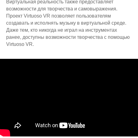
Виртуальная реальность также предоставляет
возможности для творчества и самовыражения.
Проект Virtuoso VR позволяет пользователям
создавать и исполнять музыку в виртуальной среде.
Даже тем, кто никогда не играл на инструментах
ранее, доступны возможности творчества с помощью
Остались вопросы?
Virtuoso VR.
Оставьте свой номер и менеджер
Виктория вам перезвонит
Номер телефона:
+7
Я ознакомлен и согласен с условиями
договора
оферты
и
политики
конфиденциальности
, а также даю
согласие на обработку персональных
данных
Оставить номер