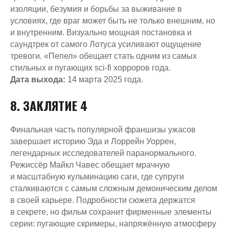
Остались вопросы?
изоляции, безумия и борьбы за выживание в
условиях, где враг может быть не только внешним, но
Оставьте свой номер и менеджер
и внутренним. Визуально мощная постановка и
Виктория вам перезвонит
саундтрек от самого Лотуса усиливают ощущение
Номер телефона:
тревоги. «Пепел» обещает стать одним из самых
стильных и пугающих sci-fi хорроров года.
+7
Дата выхода:
14 марта 2025 года.
Я ознакомлен и согласен с условиями
договора
оферты
и
политики
8. ЗАКЛЯТИЕ 4
конфиденциальности
, а также даю
согласие на обработку персональных
данных
Финальная часть популярной франшизы ужасов
завершает историю Эда и Лоррейн Уоррен,
Оставить номер
легендарных исследователей паранормального.
Режиссёр Майкл Чавес обещает мрачную
и масштабную кульминацию саги, где супруги
сталкиваются с самым сложным демоническим делом
в своей карьере. Подробности сюжета держатся
в секрете, но фильм сохранит фирменные элементы
серии: пугающие скримеры, напряжённую атмосферу