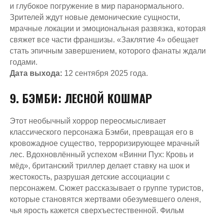
и глубокое погружение в мир паранормального.
Зрителей ждут новые демонические сущности,
мрачные локации и эмоциональная развязка, которая
свяжет все части франшизы. «Заклятие 4» обещает
НАШ АДРЕС
стать эпичным завершением, которого фанаты ждали
Москва, Театральный пр-д 5/1,
Центральный Детский Магазин, 5 этаж
годами.
Доступна подземная парковка
Дата выхода:
12 сентября 2025 года.
Лубянка — 200 м
Кузнецкий мост — 120 м
9. БЭМБИ: ЛЕСНОЙ КОШМАР
ТЕЛЕФОН
ПОЧТА
+7 (495) 927 69-15
info@anviovr.com
РЕЖИМ РАБОТЫ
Этот необычный хоррор переосмысливает
ПН-ЧТ: 10:00 - 22:00
ВС: 10:00 -22:00
классического персонажа Бэмби, превращая его в
ПТ-СБ: 10:00 -23:00
кровожадное существо, терроризирующее мрачный
МЫ В СОЦИАЛЬНЫХ СЕТЯХ
*
лес. Вдохновлённый успехом «Винни Пух: Кровь и
мёд», британский триллер делает ставку на шок и
жестокость, разрушая детские ассоциации с
персонажем. Сюжет рассказывает о группе туристов,
которые становятся жертвами обезумевшего оленя,
© 2017-2026 ANVIO LLC
5,0
Читать отзывы
чья ярость кажется сверхъестественной. Фильм