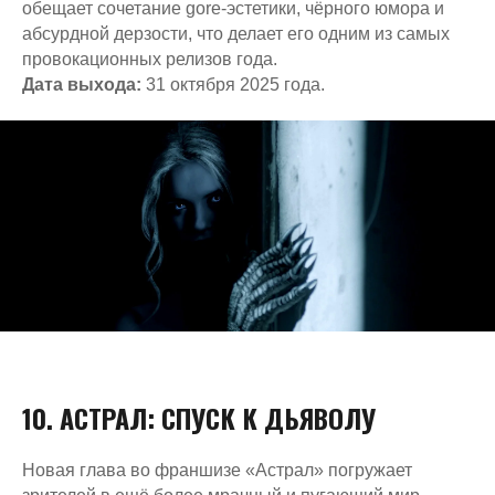
обещает сочетание gore-эстетики, чёрного юмора и
ГЛАВНАЯ
РАЗВЛЕЧЕНИЯ
ПРАЗДНИКИ
VR КВЕСТЫ
ИГРЫ
СЕРТИФИКАТЫ
КОНТАКТЫ
БЛОГ
ФРАНШИЗА
абсурдной дерзости, что делает его одним из самых
провокационных релизов года.
Политика использования файлов cookie
Дата выхода:
31 октября 2025 года.
Правила использования сертификатов
Политика конфиденциальности
Публичная оферта
Система лояльности
Общие правила оказания услуг
Сайт запущен
Kete Design.
Мы используем cookies 🍪 для быстрой
ООО «БИ ВАН», ИНН 3444278677 , ОГРН 1223400011009
и удобной работы сайта. Продолжая
пользоваться сайтом, вы принимаете
*
Соцсеть запрещена в РФ, принадлежат корпорации
условия
политики использования
Meta, которая признана в РФ экстремистской
файлов cookie
и
политики
конфиденциальности
10. АСТРАЛ: СПУСК К ДЬЯВОЛУ
Новая глава во франшизе «Астрал» погружает