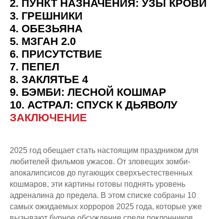
2.
ПУНКТ НАЗНАЧЕНИЯ:
У
ЗЫ КРОВИ
3.
ГРЕШНИКИ
4.
ОБЕЗЬЯНА
5.
МЗГАН 2.0
6.
ПРИСУТСТВИЕ
7.
ПЕПЕЛ
8.
ЗАКЛЯТЬЕ 4
9.
БЭМБИ:
Л
ЕСНОЙ КОШМАР
10.
АСТРАЛ:
С
ПУСК К ДЬЯВОЛУ
З
АКЛЮЧЕНИЕ
2025 год
обе
щает стать настоящим праздником для
любителей фильмов ужасов. От зловещих зомби-
апокалипсисов до пугающих сверхъестественных
кошмаров, эти картины готовы поднять уровень
адреналина до предела. В этом списке собраны 10
самых ожидаемых хорроров 2025 года, которые уже
вызывают бурное обсуждение среди поклонников